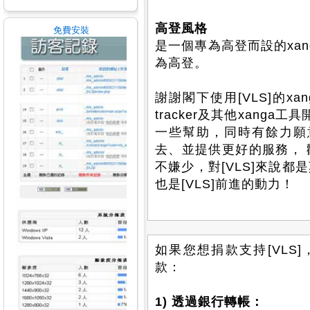
高登風格
免費安裝
是一個專為高登而設的xan
為高登。
謝謝閣下使用[VLS]的xan
tracker及其他xanga
一些幫助，同時有餘力願意
去、並提供更好的服務，
不嫌少，對[VLS]來說
也是[VLS]前進的動力！
如果您想捐款支持[VLS]，
款：
1) 透過銀行轉帳：