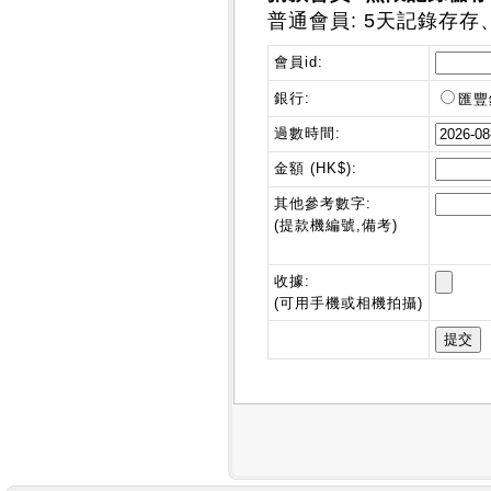
普通會員: 5天記錄存存
會員id:
銀行:
匯
過數時間:
金額 (HK$):
其他參考數字:
(提款機編號,備考)
收據:
(可用手機或相機拍攝)