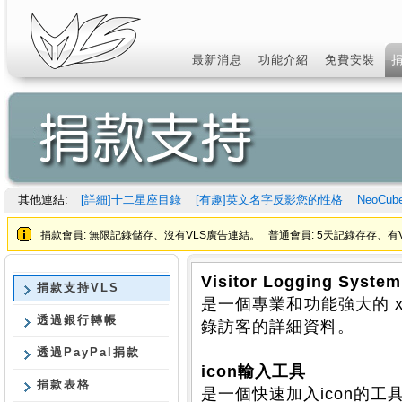
最新消息
功能介紹
免費安裝
其他連結:
[詳細]十二星座目錄
[有趣]英文名字反影您的性格
NeoCu
捐款會員: 無限記錄儲存、沒有VLS廣告連結。 普通會員: 5天記錄存存、有V
Visitor Logging System
捐款支持VLS
是一個專業和功能強大的 xa
透過銀行轉帳
錄訪客的詳細資料。
透過PayPal捐款
icon輸入工具
捐款表格
是一個快速加入icon的工