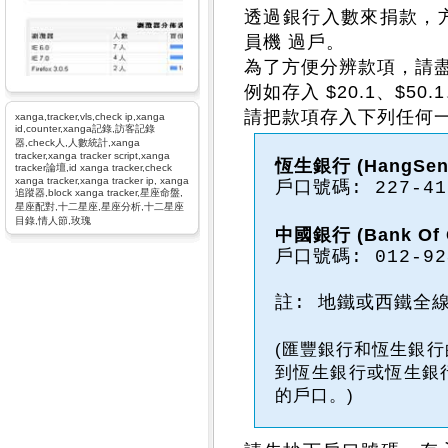
透過銀行入數來捐款，方式
員機 過戶。
為了方便分辨款項，請盡量
例如存入 $20.1、$50.1
請把款項存入下列任何一
xanga,tracker,vls,check ip,xanga
id,counter,xanga記錄,訪客記錄
器,check人,人數統計,xanga
tracker,xanga tracker script,xanga
恆生銀行 (HangSeng
tracker論壇,id xanga tracker,check
xanga tracker,xanga tracker ip, xanga
戶口號碼: 227-41
追蹤器,block xanga tracker,星座命盤,
星座配對,十二星座,星座分析,十二星座
目錄,情人節,玫瑰
中國銀行 (Bank Of 
戶口號碼: 012-924
註: 地鐵或西鐵全
(匯豐銀行和恆生銀
到恆生銀行或恆生銀
的戶口。)